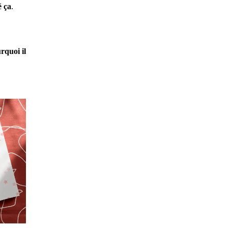
é ça
.
urquoi il