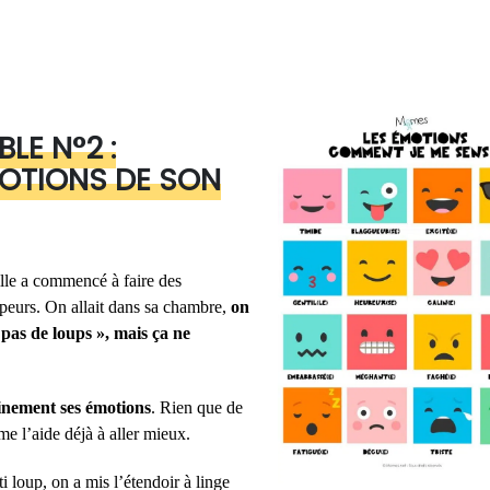
LE N°2 :
MOTIONS DE SON
ille a commencé à faire des
 peurs. On allait dans sa chambre,
on
a pas de loups », mais ça ne
inement ses émotions
. Rien que de
me l’aide déjà à aller mieux.
ti loup, on a mis l’étendoir à linge