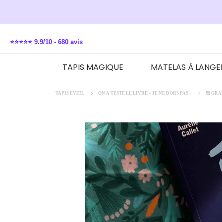
⭐⭐⭐⭐⭐ 9.9/10 -
680 avis
TAPIS MAGIQUE
MATELAS À LANGE
TAPIS EVEIL
ON A TESTÉ LE LIVRE « JE NE DORS PAS »
🥰 GR