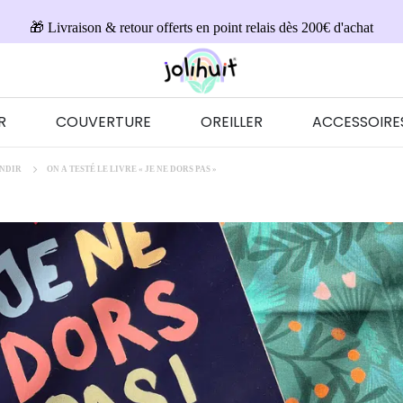
🎁 Livraison & retour offerts en point relais dès 200€ d'achat
R
COUVERTURE
OREILLER
ACCESSOIRE
ANDIR
ON A TESTÉ LE LIVRE « JE NE DORS PAS »