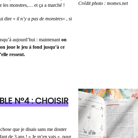
Crédit photo : momes.net
re les monstres,… et ça a marché !
ui dire «
il n’y a pas de monstres
« , si
jusqu’à aujourd’hui : maintenant
on
on joue le jeu à fond jusqu’à ce
elle ressent.
LE N°4 : CHOISIR
 chose que je disais sans me douter
fant de 3 ans ! « Je m’en vais », pour