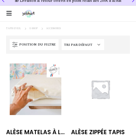
🎁 Livraison & retour offerts en point relais dès 200€ d'achat
🇫🇷
TAPIS EVEIL
E-SHOP
ACCESSOIRES
POSITION DU FILTRE
ALÈSE MATELAS À LANGER
ALÈSE ZIPPÉE TAPIS