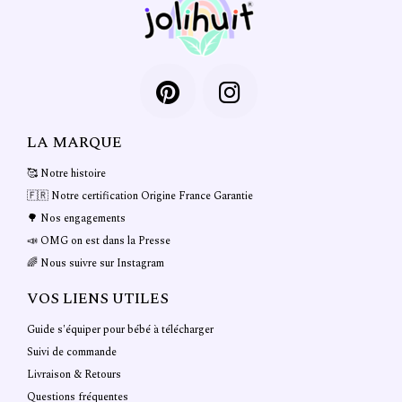
choisies
sur
la
page
du
produit
LA MARQUE
🥰 Notre histoire
🇫🇷 Notre certification Origine France Garantie
🌳 Nos engagements
📣 OMG on est dans la Presse
🌈 Nous suivre sur Instagram
VOS LIENS UTILES
Guide s'équiper pour bébé à télécharger
Suivi de commande
55 avis
Livraison & Retours
Questions fréquentes