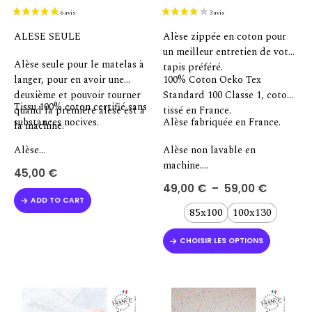
ALESE SEULE
Alèse zippée en coton pour
un meilleur entretien de votre
Alèse seule pour le matelas à
tapis préféré.
langer, pour en avoir une
100% Coton Oeko Tex
deuxième et pouvoir tourner
Standard 100 Classe 1, coton
Tissu 100% coton certifié sans
quand la première alèse est à
tissé en France.
substances nocives.
Alèse fabriquée en France.
la machine.
Alèse…
Alèse non lavable en
machine….
45,00
€
Plage
49,00
€
–
59,00
€
de
ADD TO CART
prix :
85x100
100x130
49,00 €
6 avis
à
Ce
59,00 €
CHOISIR LES OPTIONS
produit
a
plusieurs
variations.