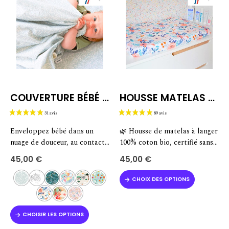
Les
options
peuvent
être
choisies
sur
la
page
du
COUVERTURE BÉBÉ 100% NATURELLE
HOUSSE MATELAS À LANGER
produit
Enveloppez bébé dans un
🌿 Housse de matelas à langer
nuage de douceur, au contact
100% coton bio, certifié sans
de matières 100% naturelles
substances nocives
45,00
€
45,00
€
avec notre polaire 100%
🇫🇷 Soutenez une fabrication
Ce
coton. Notre couverture bébé
française
CHOIX DES OPTIONS
produit
ultra douce est évidemment,
💦 Entretien facile en machine
a
comme toutes nos pépites,
👉 Ici, c’est la housse
plusieurs
fabriquée…
décorative seule. Le matelas
Ce
CHOISIR LES OPTIONS
variations.
à…
produit