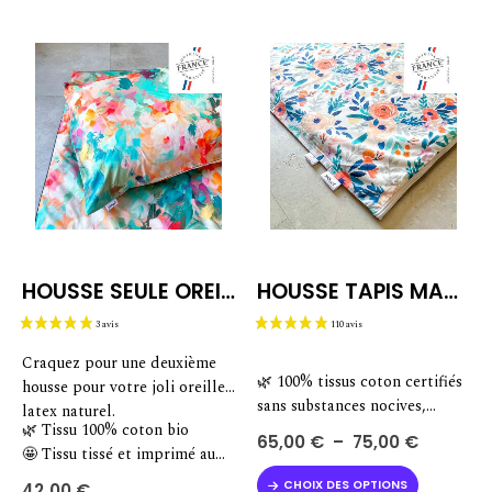
Les
a
options
plusieurs
peuvent
variations.
être
Les
choisies
options
sur
peuvent
la
être
page
choisies
du
sur
produit
la
page
du
HOUSSE SEULE OREILLER
HOUSSE TAPIS MAGIQUE
produit
Craquez pour une deuxième
🌿 100% tissus coton certifiés
housse pour votre joli oreiller
sans substances nocives,
latex naturel.
🌿 Tissu 100% coton bio
coton imprimé certifié bio
Plage
65,00
€
–
75,00
€
🤩 Tissu tissé et imprimé au
🌈 1 face imprimée ultra
de
prix :
Ce
Portugal
douce + 1 face unie ultra
CHOIX DES OPTIONS
42,00
€
65,00 €