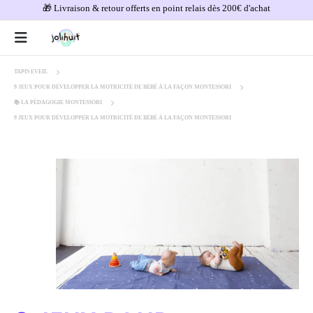
🎁 Livraison & retour offerts en point relais dès 200€ d'achat
TAPIS EVEIL
9 JEUX POUR DÉVELOPPER LA MOTRICITÉ DE BÉBÉ À LA FAÇON MONTESSORI
📚 LA PÉDAGOGIE MONTESSORI
9 JEUX POUR DÉVELOPPER LA MOTRICITÉ DE BÉBÉ À LA FAÇON MONTESSORI