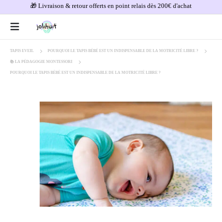
🎁 Livraison & retour offerts en point relais dès 200€ d'achat
TAPIS EVEIL
POURQUOI LE TAPIS BÉBÉ EST UN INDISPENSABLE DE LA MOTRICITÉ LIBRE ?
📚 LA PÉDAGOGIE MONTESSORI
POURQUOI LE TAPIS BÉBÉ EST UN INDISPENSABLE DE LA MOTRICITÉ LIBRE ?