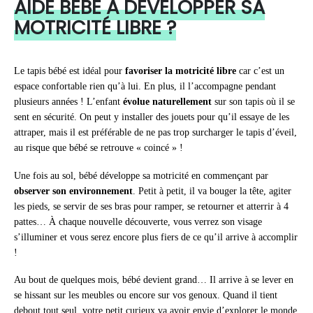
AIDE BÉBÉ À DÉVELOPPER SA
MOTRICITÉ LIBRE ?
Le tapis bébé est idéal pour
favoriser la motricité libre
car c’est un
espace confortable rien qu’à lui. En plus, il l’accompagne pendant
plusieurs années ! L’enfant
évolue naturellement
sur son tapis où il se
sent en sécurité. On peut y installer des jouets pour qu’il essaye de les
attraper, mais il est préférable de ne pas trop surcharger le tapis d’éveil,
au risque que bébé se retrouve « coincé » !
Une fois au sol, bébé développe sa motricité en commençant par
observer son environnement
. Petit à petit, il va bouger la tête, agiter
les pieds, se servir de ses bras pour ramper, se retourner et atterrir à 4
pattes… À chaque nouvelle découverte, vous verrez son visage
s’illuminer et vous serez encore plus fiers de ce qu’il arrive à accomplir
!
Au bout de quelques mois, bébé devient grand… Il arrive à se lever en
se hissant sur les meubles ou encore sur vos genoux. Quand il tient
debout tout seul, votre petit curieux va avoir envie d’explorer le monde